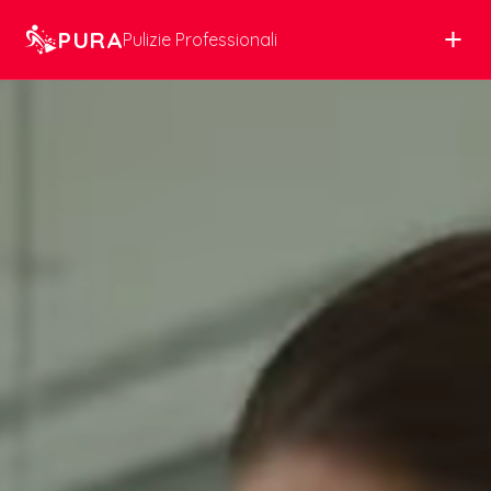
+
PURA
Pulizie Professionali